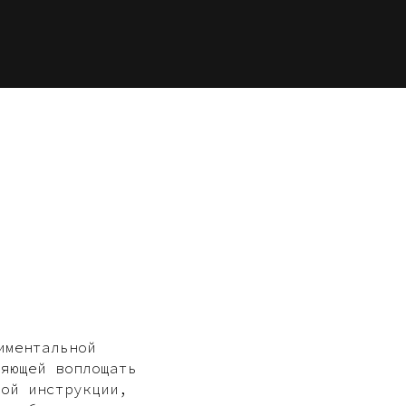
иментальной
ляющей воплощать
ной инструкции,