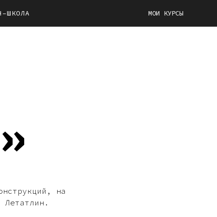
Н–ШКОЛА
МОИ КУРСЫ
»
онструкций, на
а Летатлин.