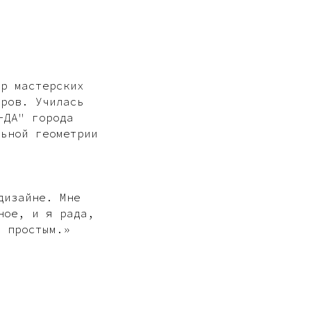
ор мастерских
оров. Училась
-ДА" города
льной геометрии
дизайне. Мне
ное, и я рада,
и простым.»