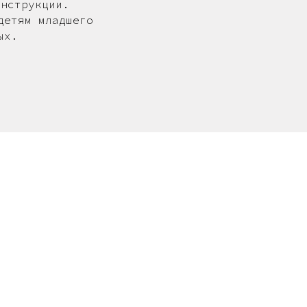
онструкции.
детям младшего
ых.