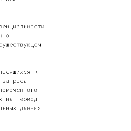
денциальности
чно
существующем
носящихся к
 запроса
номоченного
х на период
льных данных