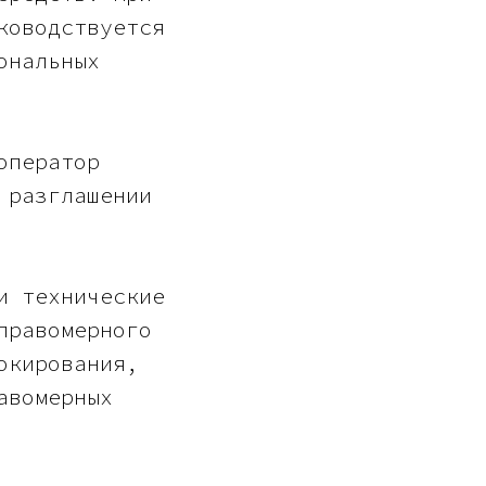
ководствуется
ональных
оператор
 разглашении
и технические
правомерного
окирования,
авомерных