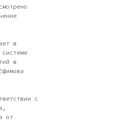
смотрено
чение
ает в
 системе
тий в
Ефимова
тветствии с
а,
а от