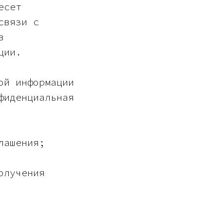
есет
связи с
в
ции.
ой информации
фиденциальная
лашения;
олучения