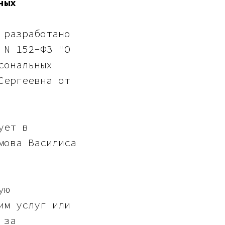
ных
 разработано
 N 152-ФЗ "О
сональных
Сергеевна от
ует в
мова Василиса
ую
им услуг или
 за