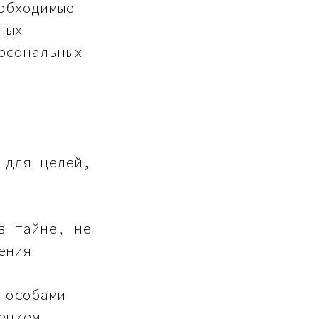
обходимые
ных
рсональных
 для целей,
в тайне, не
ения
пособами
ением