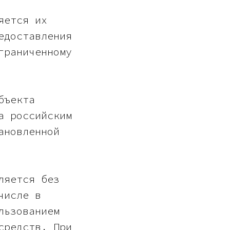
яется их
едоставления
граниченному
бъекта
а российским
ановленной
ляется без
числе в
льзованием
средств. При